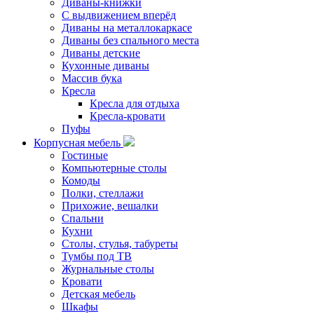
Диваны-книжки
С выдвижением вперёд
Диваны на металлокаркасе
Диваны без спального места
Диваны детские
Кухонные диваны
Массив бука
Кресла
Кресла для отдыха
Кресла-кровати
Пуфы
Корпусная мебель
Гостиные
Компьютерные столы
Комоды
Полки, стеллажи
Прихожие, вешалки
Спальни
Кухни
Столы, стулья, табуреты
Тумбы под ТВ
Журнальные столы
Кровати
Детская мебель
Шкафы