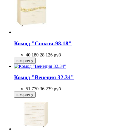
Комод "Соната-98.18"
40 180
28 126
руб
Комод "Венеция-32.34"
51 770
36 239
руб