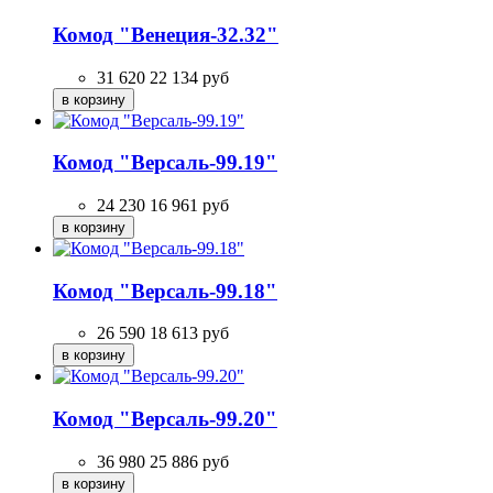
Комод "Венеция-32.32"
31 620
22 134
руб
Комод "Версаль-99.19"
24 230
16 961
руб
Комод "Версаль-99.18"
26 590
18 613
руб
Комод "Версаль-99.20"
36 980
25 886
руб