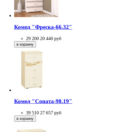
Комод "Фреска-66.32"
29 200
20 440
руб
Комод "Соната-98.19"
39 510
27 657
руб