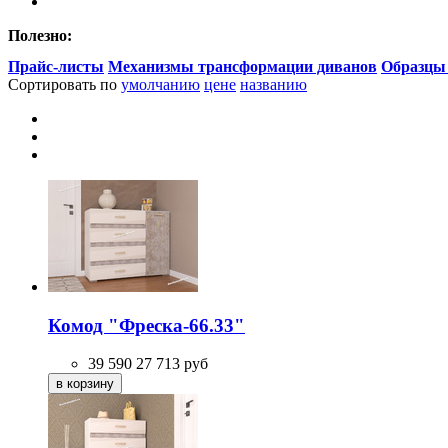
Полезно:
Прайс-листы
Механизмы трансформации диванов
Образцы
Сортировать по
умолчанию
цене
названию
Комод "Фреска-66.33"
39 590
27 713
руб