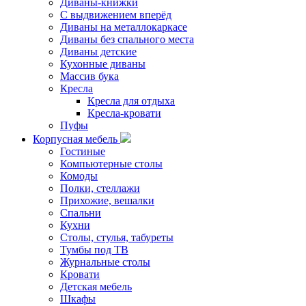
Диваны-книжки
С выдвижением вперёд
Диваны на металлокаркасе
Диваны без спального места
Диваны детские
Кухонные диваны
Массив бука
Кресла
Кресла для отдыха
Кресла-кровати
Пуфы
Корпусная мебель
Гостиные
Компьютерные столы
Комоды
Полки, стеллажи
Прихожие, вешалки
Спальни
Кухни
Столы, стулья, табуреты
Тумбы под ТВ
Журнальные столы
Кровати
Детская мебель
Шкафы