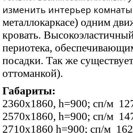
изменить интерьер комнаты
металлокаркасе) одним дви
кровать. Высокоэластичны
периотека, обеспечивающи
посадки. Так же существует 
оттоманкой).
Габариты:
2360х1860
, h=900
; сп/м 12
2570х1860
, h=900
; сп/м 14
2710х1860 h=900
; сп/м 16