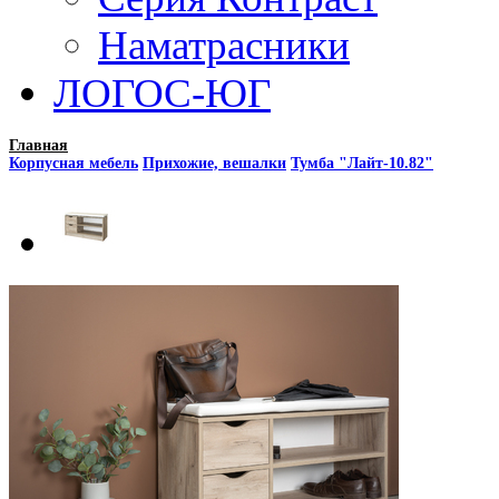
Наматрасники
ЛОГОС-ЮГ
Главная
Корпусная мебель
Прихожие, вешалки
Тумба "Лайт-10.82"