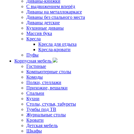
Диваны-книжки
С выдвижением вперёд
Диваны на металлокаркасе
Диваны без спального места
Диваны детские
Кухонные диваны
Массив бука
Кресла
Кресла для отдыха
Кресла-кровати
Пуфы
Корпусная мебель
Гостиные
Компьютерные столы
Комоды
Полки, стеллажи
Прихожие, вешалки
Спальни
Кухни
Столы, стулья, табуреты
Тумбы под ТВ
Журнальные столы
Кровати
Детская мебель
Шкафы