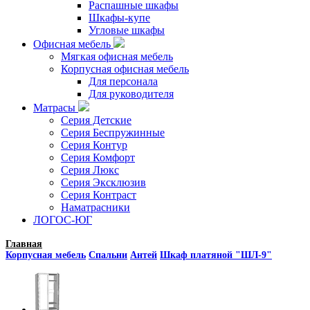
Распашные шкафы
Шкафы-купе
Угловые шкафы
Офисная мебель
Мягкая офисная мебель
Корпусная офисная мебель
Для персонала
Для руководителя
Матрасы
Серия Детские
Серия Беспружинные
Серия Контур
Серия Комфорт
Серия Люкс
Серия Эксклюзив
Серия Контраст
Наматрасники
ЛОГОС-ЮГ
Главная
Корпусная мебель
Спальни
Антей
Шкаф платяной "ШЛ-9"