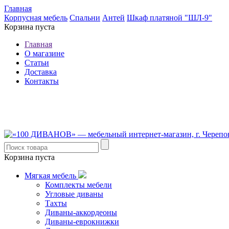
Главная
Корпусная мебель
Спальни
Антей
Шкаф платяной "ШЛ-9"
Корзина пуста
Главная
О магазине
Статьи
Доставка
Контакты
8 (921) 537-63-07
8 (931) 500-85-12
Корзина пуста
Мягкая мебель
Комплекты мебели
Угловые диваны
Тахты
Диваны-аккордеоны
Диваны-еврокнижки