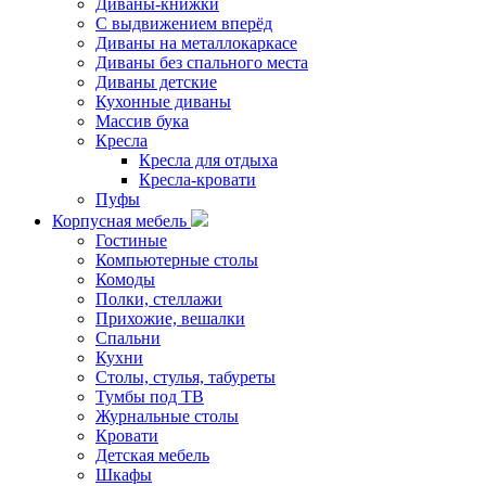
Диваны-книжки
С выдвижением вперёд
Диваны на металлокаркасе
Диваны без спального места
Диваны детские
Кухонные диваны
Массив бука
Кресла
Кресла для отдыха
Кресла-кровати
Пуфы
Корпусная мебель
Гостиные
Компьютерные столы
Комоды
Полки, стеллажи
Прихожие, вешалки
Спальни
Кухни
Столы, стулья, табуреты
Тумбы под ТВ
Журнальные столы
Кровати
Детская мебель
Шкафы