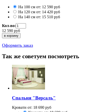
На 100 см от:
12 590
руб
На 120 см от:
14 420
руб
На 140 см от:
15 510
руб
Кол-во:
12 590
руб
Оформить заказ
Так же советуем посмотреть
Спальня "Версаль"
Кровати от:
18 690
руб