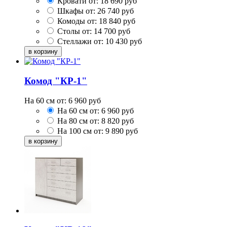
Кровати от:
18 690
руб
Шкафы от:
26 740
руб
Комоды от:
18 840
руб
Столы от:
14 700
руб
Стеллажи от:
10 430
руб
Комод "КР-1"
На 60 см от:
6 960
руб
На 60 см от:
6 960
руб
На 80 см от:
8 820
руб
На 100 см от:
9 890
руб