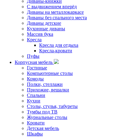
Диваны-книжки
С выдвижением вперёд
Диваны на металлокаркасе
Диваны без спального места
Диваны детские
Кухонные диваны
Массив бука
Кресла
Кресла для отдыха
Кресла-кровати
Пуфы
Корпусная мебель
Гостиные
Компьютерные столы
Комоды
Полки, стеллажи
Прихожие, вешалки
Спальни
Кухни
Столы, стулья, табуреты
Тумбы под ТВ
Журнальные столы
Кровати
Детская мебель
Шкафы