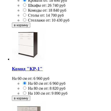
Кровати от:
18 690
руб
Шкафы от:
26 740
руб
Комоды от:
18 840
руб
Столы от:
14 700
руб
Стеллажи от:
10 430
руб
Комод "КР-1"
На 60 см от:
6 960
руб
На 60 см от:
6 960
руб
На 80 см от:
8 820
руб
На 100 см от:
9 890
руб