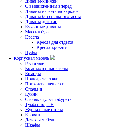
Диваны-книжки
С выдвижением вперёд
Диваны на металлокаркасе
Диваны без спального места
Диваны детские
Кухонные диваны
Массив бука
Кресла
Кресла для отдыха
Кресла-кровати
Пуфы
Корпусная мебель
Гостиные
Компьютерные столы
Комоды
Полки, стеллажи
Прихожие, вешалки
Спальни
Кухни
Столы, стулья, табуреты
Тумбы под ТВ
Журнальные столы
Кровати
Детская мебель
Шкафы