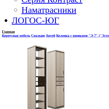
Наматрасники
ЛОГОС-ЮГ
Главная
Корпусная мебель
Спальни
Антей
Колонка с ящиками "Э-7" ("Эсте