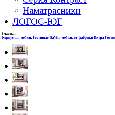
Наматрасники
ЛОГОС-ЮГ
Главная
Корпусная мебель
Гостиные
DaVita-мебель от фабрики Витра
Гости