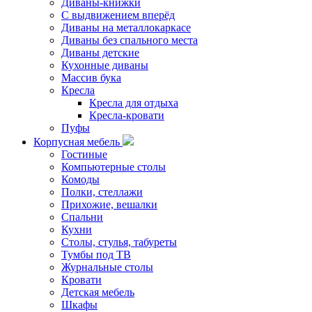
Диваны-книжки
С выдвижением вперёд
Диваны на металлокаркасе
Диваны без спального места
Диваны детские
Кухонные диваны
Массив бука
Кресла
Кресла для отдыха
Кресла-кровати
Пуфы
Корпусная мебель
Гостиные
Компьютерные столы
Комоды
Полки, стеллажи
Прихожие, вешалки
Спальни
Кухни
Столы, стулья, табуреты
Тумбы под ТВ
Журнальные столы
Кровати
Детская мебель
Шкафы