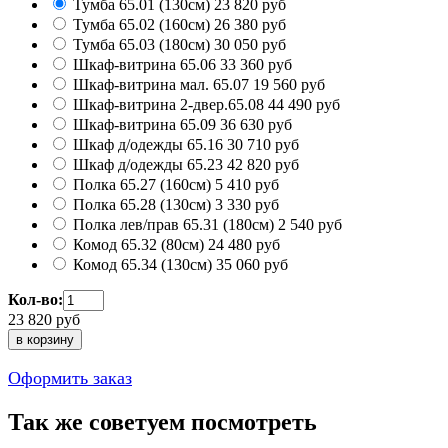
Тумба 65.01 (130см)
23 820
руб
Тумба 65.02 (160см)
26 380
руб
Тумба 65.03 (180см)
30 050
руб
Шкаф-витрина 65.06
33 360
руб
Шкаф-витрина мал. 65.07
19 560
руб
Шкаф-витрина 2-двер.65.08
44 490
руб
Шкаф-витрина 65.09
36 630
руб
Шкаф д/одежды 65.16
30 710
руб
Шкаф д/одежды 65.23
42 820
руб
Полка 65.27 (160см)
5 410
руб
Полка 65.28 (130см)
3 330
руб
Полка лев/прав 65.31 (180см)
2 540
руб
Комод 65.32 (80см)
24 480
руб
Комод 65.34 (130см)
35 060
руб
Кол-во:
23 820
руб
Оформить заказ
Так же советуем посмотреть