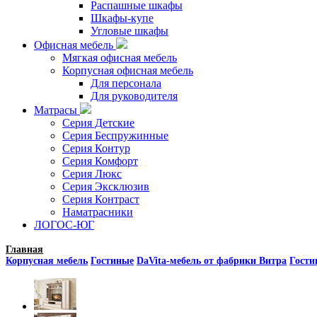
Распашные шкафы
Шкафы-купе
Угловые шкафы
Офисная мебель
Мягкая офисная мебель
Корпусная офисная мебель
Для персонала
Для руководителя
Матрасы
Серия Детские
Серия Беспружинные
Серия Контур
Серия Комфорт
Серия Люкс
Серия Эксклюзив
Серия Контраст
Наматрасники
ЛОГОС-ЮГ
Главная
Корпусная мебель
Гостиные
DaVita-мебель от фабрики Витра
Гости