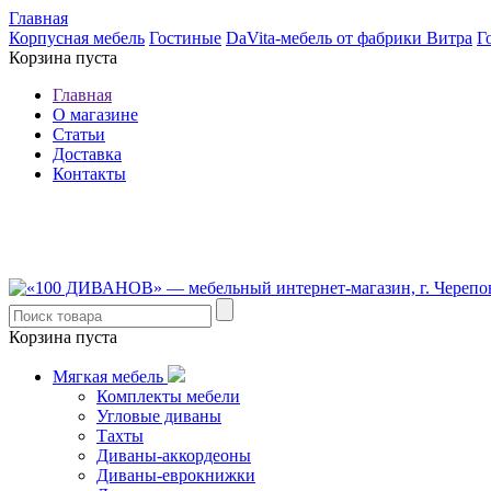
Главная
Корпусная мебель
Гостиные
DaVita-мебель от фабрики Витра
Г
Корзина пуста
Главная
О магазине
Статьи
Доставка
Контакты
8 (921) 537-63-07
8 (931) 500-85-12
Корзина пуста
Мягкая мебель
Комплекты мебели
Угловые диваны
Тахты
Диваны-аккордеоны
Диваны-еврокнижки