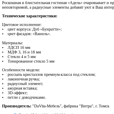
Роскошная и блистательная гостиная «Адель» очаровывает и п
неповторимой, а радиусные элементы добавят уют в Ваш интер
Технические характеристики:
Цветовое исполнение:
• цвет корпуса:
Дуб «Бунратти»
;
• цвет фасадов:
«Ваниль»
.
Материалы:
•
ЛДСП 16 мм
•
МДФ 3, 16 и 18 мм
•
Стекло 4 и 5 мм
•
Тонированное стекло 5 мм
Особенности модели:
• россыпь кристаллов премиум-класса
под стеклом
;
• лаконичная ручка;
• радиусный элемент;
• ажурная вставка;
• 3D-эффект;
• петли с доводчиками.
Производитель:
"DaVita-Мебель", фабрика "Витра", г. Томск