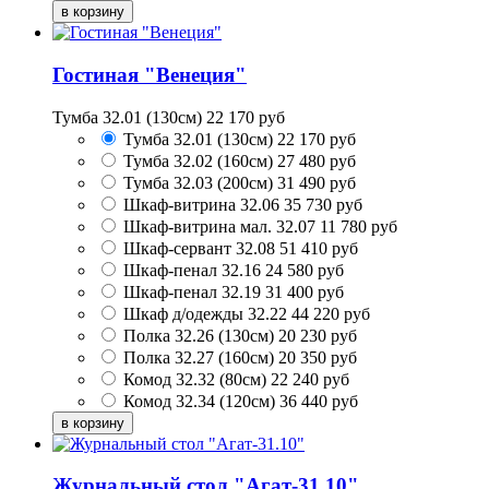
Гостиная "Венеция"
Тумба 32.01 (130см)
22 170
руб
Тумба 32.01 (130см)
22 170
руб
Тумба 32.02 (160см)
27 480
руб
Тумба 32.03 (200см)
31 490
руб
Шкаф-витрина 32.06
35 730
руб
Шкаф-витрина мал. 32.07
11 780
руб
Шкаф-сервант 32.08
51 410
руб
Шкаф-пенал 32.16
24 580
руб
Шкаф-пенал 32.19
31 400
руб
Шкаф д/одежды 32.22
44 220
руб
Полка 32.26 (130см)
20 230
руб
Полка 32.27 (160см)
20 350
руб
Комод 32.32 (80см)
22 240
руб
Комод 32.34 (120см)
36 440
руб
Журнальный стол "Агат-31.10"