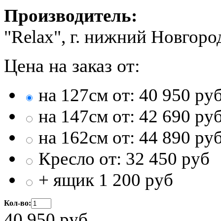
Производитель:
"Relax", г. нижний Новгоро
Цена на заказ от:
на 127см от:
40 950
ру
на 147см от:
42 690
ру
на 162см от:
44 890
ру
Кресло от:
32 450
руб
+ ящик
1 200
руб
Кол-во:
40 950
руб