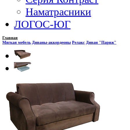
Наматрасники
ЛОГОС-ЮГ
Главная
Мягкая мебель
Диваны-аккордеоны
Релакс
Диван "Париж"