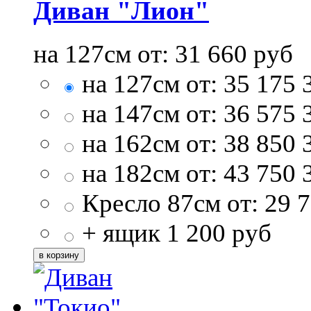
Диван "Лион"
на 127см от:
31 660
руб
на 127см от:
35 175
на 147см от:
36 575
на 162см от:
38 850
на 182см от:
43 750
Кресло 87см от:
29 
+ ящик
1 200
руб