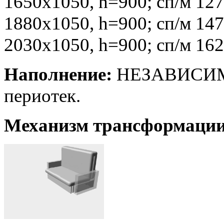
1650х1050
, h=900
; сп/м 12
1880х1050
, h=900
; сп/м 14
2030х1050
, h=900
; сп/м 16
Наполнение:
НЕЗАВИСИМЫ
периотек.
Механизм трансформаци