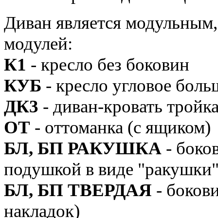
Диван является модульным,
модулей:
К1
- кресло без боковин
КУБ
- кресло угловое боль
ДК3
- диван-кровать тройка
ОТ
- оттоманка (с ящиком)
БЛ, БП РАКУШКА
- боков
подушкой в виде "ракушки
БЛ, БП ТВЕРДАЯ
- бокови
накладок)