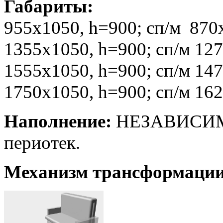
Габариты:
955х1050
, h=900
; сп/м 870
1355х1050
, h=900
; сп/м 12
1555х1050
, h=900
; сп/м 14
1750х1050
, h=900
; сп/м 16
Наполнение:
НЕЗАВИСИМЫ
периотек.
Механизм трансформаци