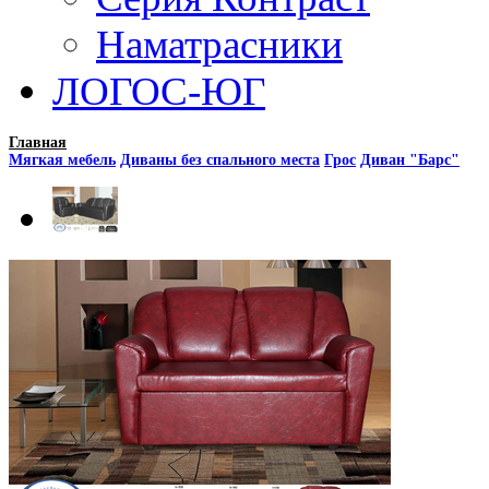
Наматрасники
ЛОГОС-ЮГ
Главная
Мягкая мебель
Диваны без спального места
Грос
Диван "Барс"