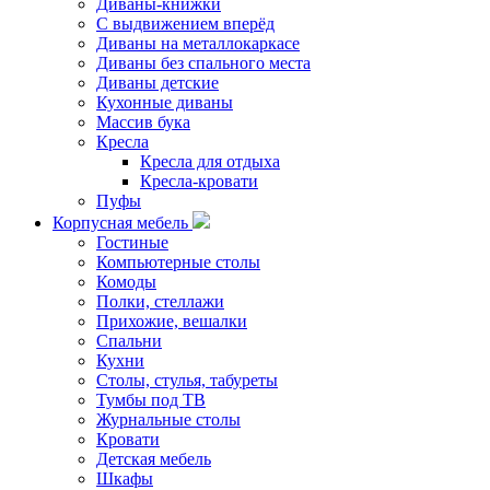
Диваны-книжки
С выдвижением вперёд
Диваны на металлокаркасе
Диваны без спального места
Диваны детские
Кухонные диваны
Массив бука
Кресла
Кресла для отдыха
Кресла-кровати
Пуфы
Корпусная мебель
Гостиные
Компьютерные столы
Комоды
Полки, стеллажи
Прихожие, вешалки
Спальни
Кухни
Столы, стулья, табуреты
Тумбы под ТВ
Журнальные столы
Кровати
Детская мебель
Шкафы