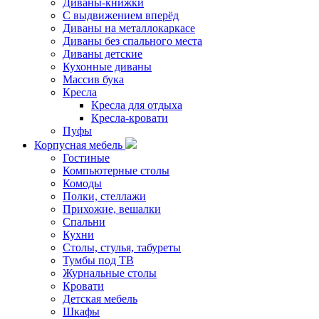
Диваны-книжки
С выдвижением вперёд
Диваны на металлокаркасе
Диваны без спального места
Диваны детские
Кухонные диваны
Массив бука
Кресла
Кресла для отдыха
Кресла-кровати
Пуфы
Корпусная мебель
Гостиные
Компьютерные столы
Комоды
Полки, стеллажи
Прихожие, вешалки
Спальни
Кухни
Столы, стулья, табуреты
Тумбы под ТВ
Журнальные столы
Кровати
Детская мебель
Шкафы