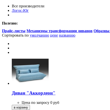
Все производители
Логос-Юг
Полезно:
Прайс-листы
Механизмы трансформации диванов
Образцы
Сортировать по
умолчанию
цене
названию
Диван "Аккордеон"
Цена по запросу
0
руб