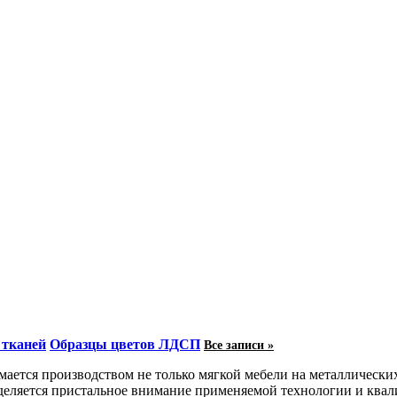
 тканей
Образцы цветов ЛДСП
Все записи »
ается производством не только мягкой мебели на металлических
деляется пристальное внимание применяемой технологии и квал