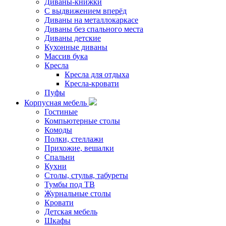
Диваны-книжки
С выдвижением вперёд
Диваны на металлокаркасе
Диваны без спального места
Диваны детские
Кухонные диваны
Массив бука
Кресла
Кресла для отдыха
Кресла-кровати
Пуфы
Корпусная мебель
Гостиные
Компьютерные столы
Комоды
Полки, стеллажи
Прихожие, вешалки
Спальни
Кухни
Столы, стулья, табуреты
Тумбы под ТВ
Журнальные столы
Кровати
Детская мебель
Шкафы