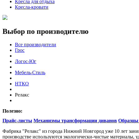
Кресла для отдыха
Кресла-кровати
Выбор по производителю
Все производители
Грос
Логос-Юг
Мебель-Стиль
НТКО
Релакс
Полезно:
Прайс-листы
Механизмы трансформации диванов
Образцы
Фабрика "Релакс" из города Нижний Новгород уже 10 лет заним
производстве используются экологически-чистые материалы, у