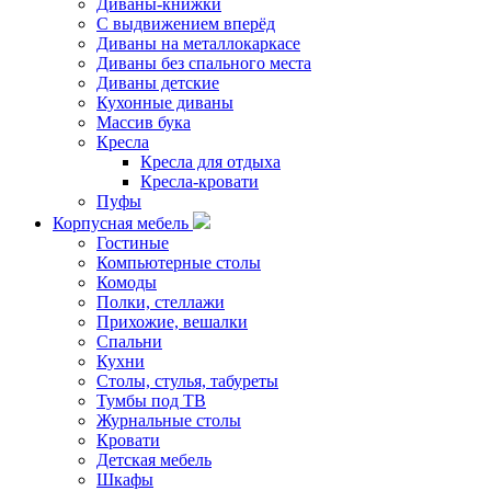
Диваны-книжки
С выдвижением вперёд
Диваны на металлокаркасе
Диваны без спального места
Диваны детские
Кухонные диваны
Массив бука
Кресла
Кресла для отдыха
Кресла-кровати
Пуфы
Корпусная мебель
Гостиные
Компьютерные столы
Комоды
Полки, стеллажи
Прихожие, вешалки
Спальни
Кухни
Столы, стулья, табуреты
Тумбы под ТВ
Журнальные столы
Кровати
Детская мебель
Шкафы