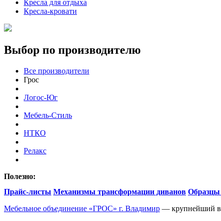
Кресла для отдыха
Кресла-кровати
Выбор по производителю
Все производители
Грос
Логос-Юг
Мебель-Стиль
НТКО
Релакс
Полезно:
Прайс-листы
Механизмы трансформации диванов
Образцы
Мебельное объединение
«
ГРОС» г. Владимир
— крупнейший во