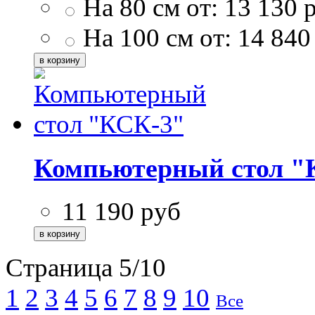
На 80 см от:
13 130
р
На 100 см от:
14 840
Компьютерный стол "
11 190
руб
Страница 5/10
1
2
3
4
5
6
7
8
9
10
Все