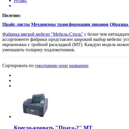
Релакс
Полезно:
Прайс-листы
Механизмы трансформации диванов
Образцы
Фабрика мягкой мебели "Мебель-Стиль"
с более чем пятнадца
ассортименте фабрики представлен широкий выбор мебели: угл
еврокнижки с тройной раскладкой (МТ). Каждую модель можн
уменьшить толщину подлокотников.
Сортировать по
умолчанию
цене
названию
Кресло-кровать "Прага-2" МТ