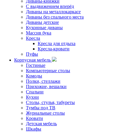
Диваны-книжки
С выдвижением вперёд
Диваны на металлокаркасе
Диваны без спального места
Диваны детские
Кухонные диваны
Массив бука
Кресла
Кресла для отдыха
Кресла-кровати
Пуфы
Корпусная мебель
Гостиные
Компьютерные столы
Комоды
Полки, стеллажи
Прихожие, вешалки
Спальни
Кухни
Столы, стулья, табуреты
Тумбы под ТВ
Журнальные столы
Кровати
Детская мебель
Шкафы