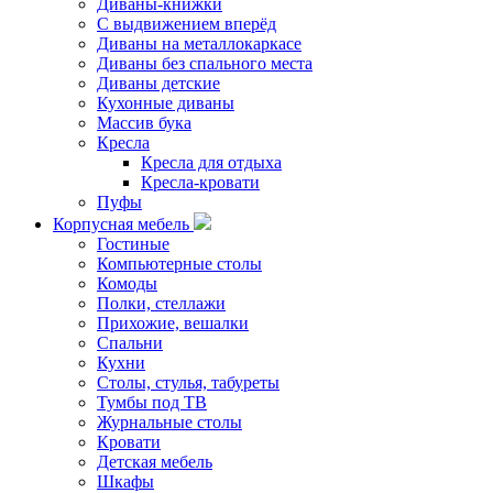
Диваны-книжки
С выдвижением вперёд
Диваны на металлокаркасе
Диваны без спального места
Диваны детские
Кухонные диваны
Массив бука
Кресла
Кресла для отдыха
Кресла-кровати
Пуфы
Корпусная мебель
Гостиные
Компьютерные столы
Комоды
Полки, стеллажи
Прихожие, вешалки
Спальни
Кухни
Столы, стулья, табуреты
Тумбы под ТВ
Журнальные столы
Кровати
Детская мебель
Шкафы