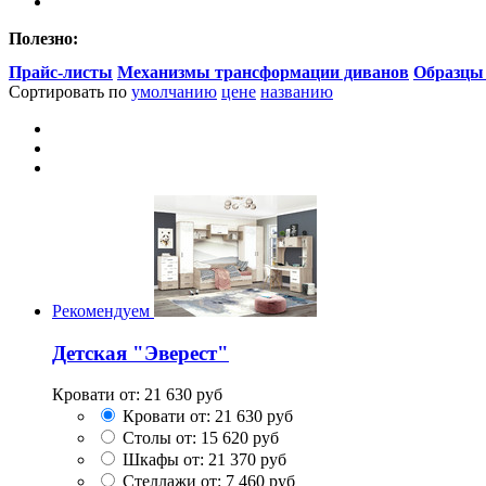
Полезно:
Прайс-листы
Механизмы трансформации диванов
Образцы
Сортировать по
умолчанию
цене
названию
Рекомендуем
Детская "Эверест"
Кровати от:
21 630
руб
Кровати от:
21 630
руб
Столы от:
15 620
руб
Шкафы от:
21 370
руб
Стеллажи от:
7 460
руб